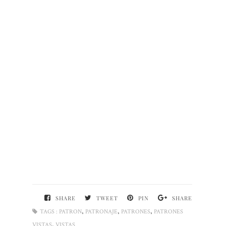
SHARE
TWEET
PIN
SHARE
,
,
,
TAGS :
PATRON
PATRONAJE
PATRONES
PATRONES
,
VISTAS
VISTAS