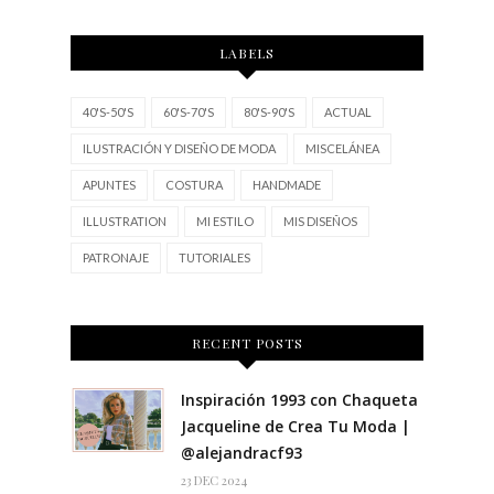
LABELS
40'S-50'S
60'S-70'S
80'S-90'S
ACTUAL
ILUSTRACIÓN Y DISEÑO DE MODA
MISCELÁNEA
APUNTES
COSTURA
HANDMADE
ILLUSTRATION
MI ESTILO
MIS DISEÑOS
PATRONAJE
TUTORIALES
RECENT POSTS
Inspiración 1993 con Chaqueta
Jacqueline de Crea Tu Moda |
@alejandracf93
23 DEC 2024