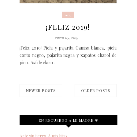
2019
¡FELIZ 2019!
enero 05, 2019
¡Feliz 2019! Pichi y pajarita Camisa blanca, pichi
corto negro, pajarita negra y zapatos charol de
pico...Así de claro ...
NEWER POSTS
OLDER POSTS
EN RECUERDO A MI MADRE 🌹
Arte sin tierra. A mis hijas