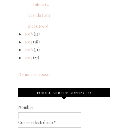
entera (...
Vestido Lady
¡Feliz 2019!
2018
(27)
►
2017
(18)
►
2016
(31)
►
2015
(27)
►
Denunciar abuso
FORMULARIO DE CONTACTO
Nombre
Correo electrónico
*