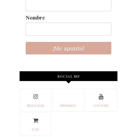
Nombre
¡Me apunto!
SOCIAL ME
INSTAGRAM
PINTEREST
YOU TUBE
ETSY