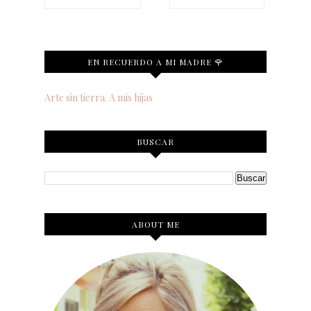
EN RECUERDO A MI MADRE 🌹
Arte sin tierra. A mis hijas
BUSCAR
ABOUT ME