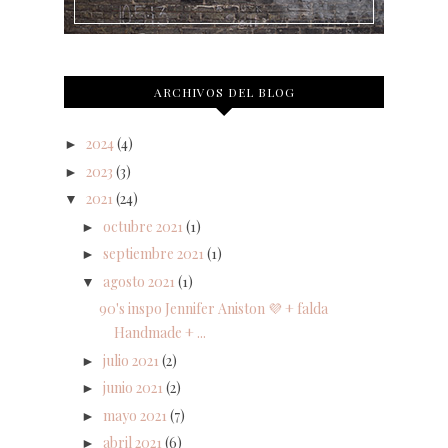
ARCHIVOS DEL BLOG
2024
(4)
►
2023
(3)
►
2021
(24)
▼
octubre 2021
(1)
►
septiembre 2021
(1)
►
agosto 2021
(1)
▼
90's inspo Jennifer Aniston 💜 + falda
Handmade + ...
julio 2021
(2)
►
junio 2021
(2)
►
mayo 2021
(7)
►
abril 2021
(6)
►