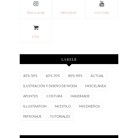
INSTAGRAM
PINTEREST
YOU TUBE
ETSY
LABELS
40'S-50'S
60'S-70'S
80'S-90'S
ACTUAL
ILUSTRACIÓN Y DISEÑO DE MODA
MISCELÁNEA
APUNTES
COSTURA
HANDMADE
ILLUSTRATION
MI ESTILO
MIS DISEÑOS
PATRONAJE
TUTORIALES