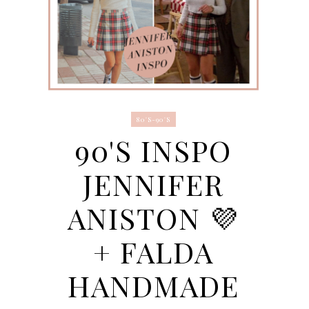
80'S-90'S
90'S INSPO
JENNIFER
ANISTON 💜
+ FALDA
HANDMADE