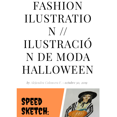
FASHION
ILUSTRATIO
N //
ILUSTRACIÓ
N DE MODA
HALLOWEEN
by
Alejandra Colomera F.
- octubre 30, 2019