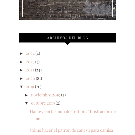
ARCHIVOS DEL BLOG
2024
(4)
►
2023
(3)
►
2021
(24)
►
2020
(81)
►
2019
(70)
▼
noviembre 2019
(2)
►
octubre 2019
(2)
▼
Halloween fashion ilustration // Ilustración de
mo...
Cómo hacer el patrón de canesú para camisa