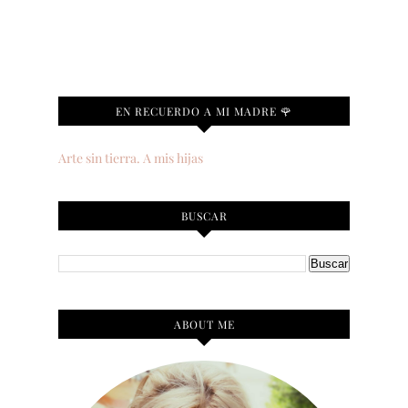
EN RECUERDO A MI MADRE 🌹
Arte sin tierra. A mis hijas
BUSCAR
ABOUT ME