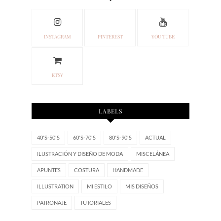
INSTAGRAM
PINTEREST
YOU TUBE
ETSY
LABELS
40'S-50'S
60'S-70'S
80'S-90'S
ACTUAL
ILUSTRACIÓN Y DISEÑO DE MODA
MISCELÁNEA
APUNTES
COSTURA
HANDMADE
ILLUSTRATION
MI ESTILO
MIS DISEÑOS
PATRONAJE
TUTORIALES