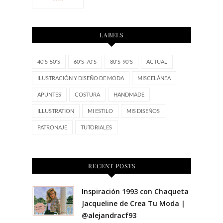
LABELS
40'S-50'S
60'S-70'S
80'S-90'S
ACTUAL
ILUSTRACIÓN Y DISEÑO DE MODA
MISCELÁNEA
APUNTES
COSTURA
HANDMADE
ILLUSTRATION
MI ESTILO
MIS DISEÑOS
PATRONAJE
TUTORIALES
RECENT POSTS
Inspiración 1993 con Chaqueta
Jacqueline de Crea Tu Moda |
@alejandracf93