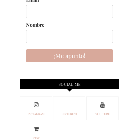
Nombre
¡Me apunto!
SOCIAL ME
INSTAGRAM
PINTEREST
YOU TUBE
ETSY