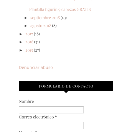
Plantilla figurín 9 cabezas GRATIS
septiembre 2018
(10)
►
agosto 2018
(8)
►
2017
(18)
►
2016
(31)
►
2015
(27)
►
Denunciar abuso
FORMULARIO DE CONTACTO
Nombre
Correo electrónico
*