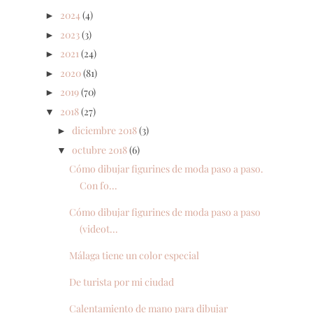
2024
(4)
►
2023
(3)
►
2021
(24)
►
2020
(81)
►
2019
(70)
►
2018
(27)
▼
diciembre 2018
(3)
►
octubre 2018
(6)
▼
Cómo dibujar figurines de moda paso a paso.
Con fo...
Cómo dibujar figurines de moda paso a paso
(videot...
Málaga tiene un color especial
De turista por mi ciudad
Calentamiento de mano para dibujar