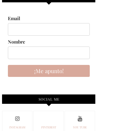
Email
Nombre
¡Me apunto!
SOCIAL ME
INSTAGRAM
PINTEREST
YOU TUBE