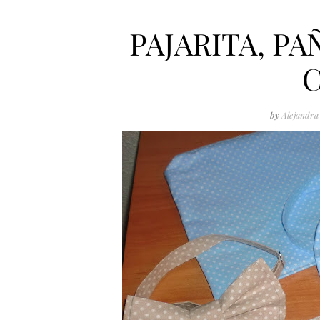
PAJARITA, P
C
by
Alejandra