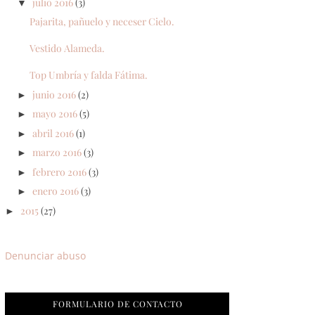
julio 2016
(3)
▼
Pajarita, pañuelo y neceser Cielo.
Vestido Alameda.
Top Umbría y falda Fátima.
junio 2016
(2)
►
mayo 2016
(5)
►
abril 2016
(1)
►
marzo 2016
(3)
►
febrero 2016
(3)
►
enero 2016
(3)
►
2015
(27)
►
Denunciar abuso
FORMULARIO DE CONTACTO