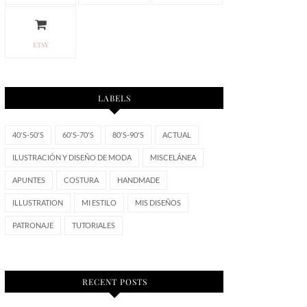
ETSY
LABELS
40'S-50'S
60'S-70'S
80'S-90'S
ACTUAL
ILUSTRACIÓN Y DISEÑO DE MODA
MISCELÁNEA
APUNTES
COSTURA
HANDMADE
ILLUSTRATION
MI ESTILO
MIS DISEÑOS
PATRONAJE
TUTORIALES
RECENT POSTS