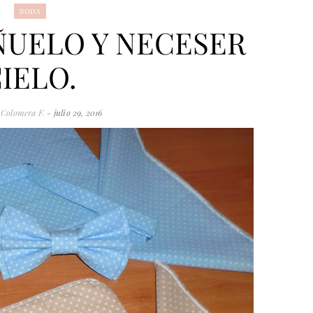
BODA
AÑUELO Y NECESER
IELO.
 Colomera F.
- julio 29, 2016