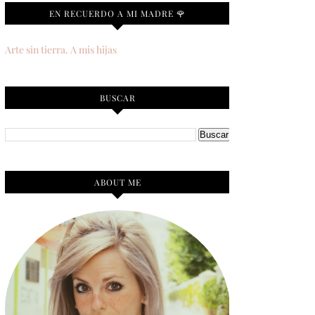
EN RECUERDO A MI MADRE 🌹
Arte sin tierra. A mis hijas
BUSCAR
ABOUT ME