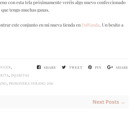
Bueno con esta tela próximamente veréis algo nuevo confeccionado
a que tengo muchas ganas.
ntrar este conjunto en mi nueva tienda en
DaWanda
. Un besito a
,
OGGER
SHARE
TWEET
PIN
SHARE
,
ARITA
PAJARITAS
,
ANO
PRIMAVERA VERANO 2016
Next Posts →