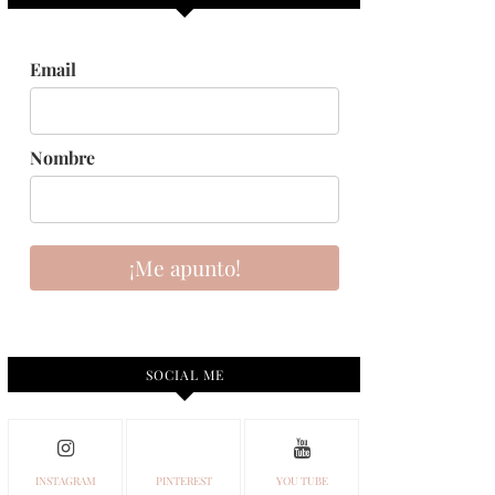
Email
Nombre
¡Me apunto!
SOCIAL ME
INSTAGRAM
PINTEREST
YOU TUBE