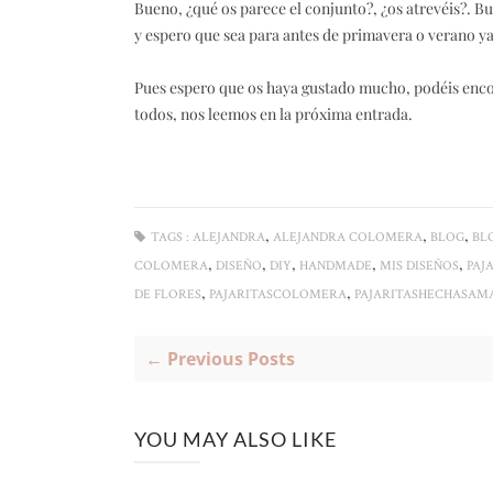
Bueno, ¿qué os parece el conjunto?, ¿os atrevéis?. 
y espero que sea para antes de primavera o verano y
Pues espero que os haya gustado mucho, podéis enco
todos, nos leemos en la próxima entrada.
,
,
,
TAGS :
ALEJANDRA
ALEJANDRA COLOMERA
BLOG
BL
,
,
,
,
,
COLOMERA
DISEÑO
DIY
HANDMADE
MIS DISEÑOS
PAJ
,
,
DE FLORES
PAJARITASCOLOMERA
PAJARITASHECHASAM
← Previous Posts
YOU MAY ALSO LIKE