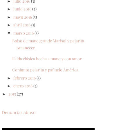
julio 2016
(3)
►
junio 2016
(2)
►
mayo 2016
(5)
►
abril 2016
(1)
►
marzo 2016
(3)
▼
Bolso de mano grande Marisol y pajarita
Amanecer.
Falda clásica hecha a mano y con amor.
Conjunto pajarita y pañuelo América.
febrero 2016
(3)
►
enero 2016
(3)
►
2015
(27)
►
Denunciar abuso