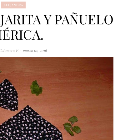
ALEJANDRA
JARITA Y PAÑUELO
ÉRICA.
Colomera F.
- marzo 01, 2016