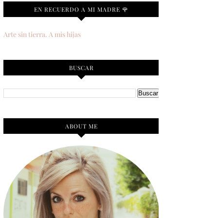
EN RECUERDO A MI MADRE 🌹
Arte sin tierra. A mis hijas
BUSCAR
ABOUT ME