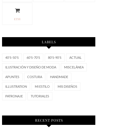
ETSY
LABELS
40'S-50'S
60'S-70'S
80'S-90'S
ACTUAL
ILUSTRACIÓN Y DISEÑO DE MODA
MISCELÁNEA
APUNTES
COSTURA
HANDMADE
ILLUSTRATION
MI ESTILO
MIS DISEÑOS
PATRONAJE
TUTORIALES
RECENT POSTS